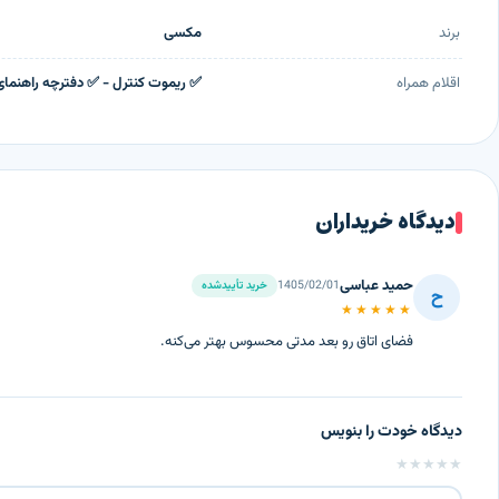
این دستگاه با طراحی مدرن، عملکرد چندگانه و قابلیت‌های هوشمند، مناسب ا
برند
مکسی
اقلام همراه
✅ ریموت کنترل - ✅ دفترچه راهنمای فارس
دیدگاه خریداران
حمید عباسی
1405/02/01
خرید تأییدشده
ح
★★★★★
فضای اتاق رو بعد مدتی محسوس بهتر می‌کنه.
دیدگاه خودت را بنویس
🔍 ویژگی‌های برجسته دستگاه تصفیه هوای مکسی MAXY NK10
★
★
★
★
★