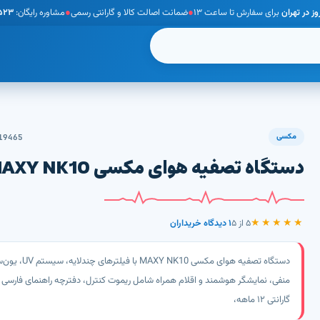
ز در تهران
برای سفارش تا ساعت ۱۳
●
ضمانت اصالت کالا و گارانتی رسمی
●
مشاوره رایگان:
۵۲۳
 و درد
🔥 شگفت‌انگیز امروز
مکسی
19465
۴۱
دستگاه تصفیه هوای مکسی MAXY NK10
۲۵
۶
۱۲
★★★★★
۵ از ۵
۱ دیدگاه خریداران
مش نبولایزر بی‌صدا SY308
۸۵۰,۰۰۰
تومان
دستگاه تصفیه هوای مکسی MAXY NK10 با فیلترهای چندلای
منفی، نمایشگر هوشمند و اقلام همراه شامل ریموت کنترل، دفترچه راهنمای فارسی 
گارانتی ۱۲ ماهه،