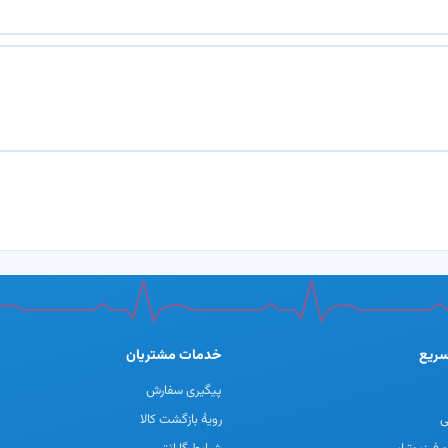
 فعال و ضد باکتری برای حذف ذرات معلق،
سیستم ضدعفونی UV
بین می‌برد.
ید یون‌های منفی برای افزایش کیفیت هوا و کاهش
نمایشگر LED هوشمند
: نمایش عددی شاخص PM2.5 و و
خودکار
،
تایمر
،
قفل کودک
،
اتصال به اپلیکیشن Tuya Smart
:
کنترل
طریق گوشی هوشمند.
صدای کم و مصرف انرژی بهینه
: مناسب 
ریع
خدمات مشتریان
پیگیری سفارش
ی
رویهٔ بازگشت کالا