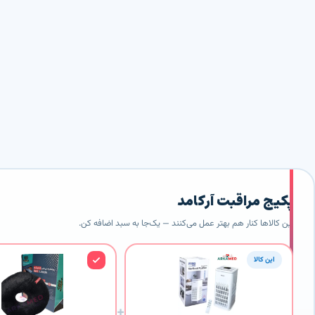
توالت طبی
تب سنج و دماسنج
۱۰
۸
کیسه آب گرم
کمک های اولیه
۳
۶
پکیج مراقبت آرکامد
این کالاها کنار هم بهتر عمل می‌کنند — یک‌جا به سبد اضافه کن.
این کالا
+