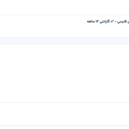
ستفاده در
خانه‌ها
،
دفاتر کاری
،
کلینیک‌ها
،
سالن‌های زیبایی
و
فضاهای عمومی
است.
ی - ✅ گارانتی ۱۲ ماهه