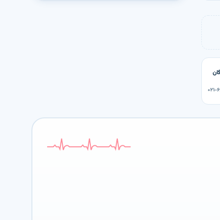
گان
۰۲۱-