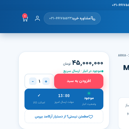
۰۲۱-۶۶۱۷۵
۰
مشاوره خرید
۰۲۱-۶۶۱۷۵۵۲۳
ARKA-
۴۵٬۰۰۰٬۰۰۰
تومان
موجود در انبار · ارسال سریع
افزودن به سبد
−
+
۱
✓
13:00
موجود
مهلت ارسال امروز
اصالت کالا
وضعیت انبار
ه، سیستم UV، یون‌ساز
و
مطمئن نیستی؟ از دستیار آرکامد بپرس