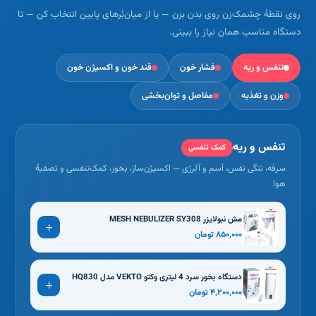
روی نقطهٔ چشمک‌زن روی بدن بزن — یا از میان‌بُرهای پایین انتخاب کن — تا
دستگاه مناسب همان نیاز را ببینی.
تنفس و ریه
فشار خون
قند خون و اکسیژن خون
وزن و تغذیه
مفاصل و توان‌بخشی
تنفس و ریه
کمک تنفسی
سرفه، تنگی نفس، آسم و آلرژی — اکسیژن‌ساز، بخور، کمک‌تنفسی و تصفیهٔ
هوا
مش نبولایزر MESH NEBULIZER SY308
۸۵۰٬۰۰۰ تومان
دستگاه بخور سرد 4 لیتری وکتو VEKTO مدل HQ830
۴٬۲۰۰٬۰۰۰ تومان