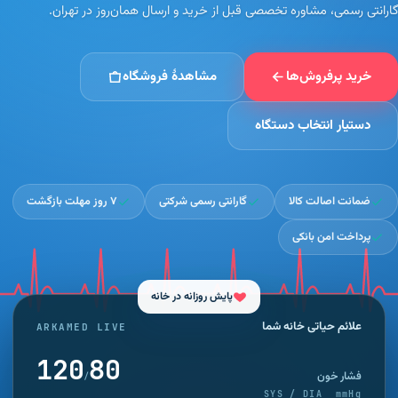
گارانتی رسمی، مشاوره تخصصی قبل از خرید و ارسال همان‌روز در تهران.
بستر
خانگی
تشک
قندخون
۳۲
۶
سلولی
خرید پرفروش‌ها
مشاهدهٔ فروشگاه
ترازو
۱۲
تشک
تب سنج
مواج تخم
۵
دستیار انتخاب دستگاه
و
۱۰
مرغی
دماسنج
توالت
۸
کمک
طبی
های
ضمانت اصالت کالا
۳
گارانتی رسمی شرکتی
۷ روز مهلت بازگشت
کیسه آب
اولیه
۶
گرم
پرداخت امن بانکی
پایش روزانه در خانه
علائم حیاتی خانه شما
ARKAMED LIVE
118
82
فشار خون
/
SYS / DIA mmHg