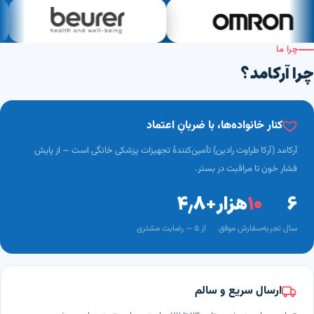
چرا ما
چرا آرکامد؟
کنار خانواده‌ها، با ضربانِ اعتماد
آرکامد (آرکا طراوت رادین) تأمین‌کنندهٔ تجهیزات پزشکی خانگی است — از پایش
فشار خون تا مراقبت در بستر.
۶
۱۰
هزار+
۴٫۸
سال تجربه
سفارش موفق
از ۵ — رضایت مشتری
ارسال سریع و سالم