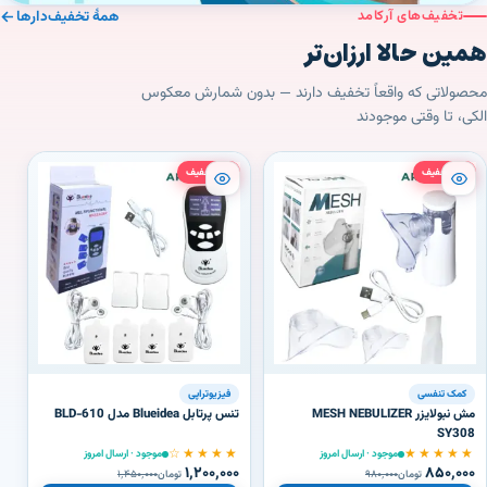
تخفیف‌های آرکامد
همهٔ تخفیف‌دارها
همین حالا ارزان‌تر
محصولاتی که واقعاً تخفیف دارند — بدون شمارش معکوس
الکی، تا وقتی موجودند
٪۱۳ تخفیف
٪۱۷ تخفیف
کمک تنفسی
فیزیوتراپی
مش نبولایزر MESH NEBULIZER
تنس پرتابل Blueidea مدل BLD‑610
SY308
ت
★★★★☆
★★★★★
موجود · ارسال امروز
موجود · ارسال امروز
۱٬۲۰۰٬۰۰۰
۸۵۰٬۰۰۰
تومان
۹۸۰٬۰۰۰
تومان
۱٬۴۵۰٬۰۰۰
★