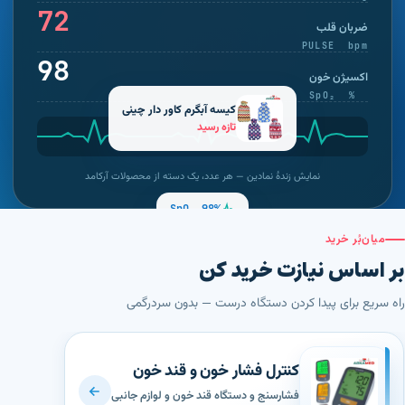
74
ضربان قلب
PULSE bpm
99
اکسیژن خون
SpO₂ %
کیسه آبگرم کاور دار چینی
تازه رسید
نمایش زندهٔ نمادین — هر عدد، یک دسته از محصولات آرکامد
SpO₂ 98%
میان‌بُر خرید
بر اساس نیازت خرید کن
راه سریع برای پیدا کردن دستگاه درست — بدون سردرگمی
کنترل فشار خون و قند خون
فشارسنج و دستگاه قند خون و لوازم جانبی